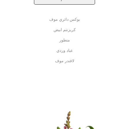
بوكس دائري موف
كريزنتم ابيض
منطور
عباد وردي
لافندر موف