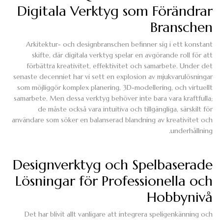
Digitala Verktyg som Förändrar
Branschen
Arkitektur- och designbranschen befinner sig i ett konstant
skifte, där digitala verktyg spelar en avgörande roll för att
förbättra kreativitet, effektivitet och samarbete. Under det
senaste decenniet har vi sett en explosion av mjukvarulösningar
som möjliggör komplex planering, 3D-modellering, och virtuellt
samarbete. Men dessa verktyg behöver inte bara vara kraftfulla;
de måste också vara intuitiva och tillgängliga, särskilt för
användare som söker en balanserad blandning av kreativitet och
underhållning.
Designverktyg och Spelbaserade
Lösningar för Professionella och
Hobbynivå
Det har blivit allt vanligare att integrera speligenkänning och