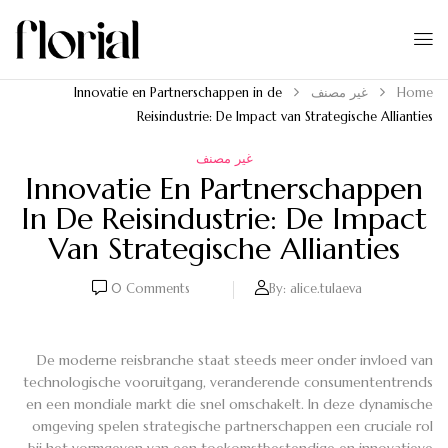
Home
غير مصنف
Innovatie en Partnerschappen in de
Reisindustrie: De Impact van Strategische Allianties
غير مصنف
Innovatie En Partnerschappen
In De Reisindustrie: De Impact
Van Strategische Allianties
0
Comments
By:
alice.tulaeva
De moderne reisbranche staat steeds meer onder invloed van
technologische vooruitgang, veranderende consumententrends
en een mondiale markt die snel omschakelt. In deze dynamische
omgeving spelen strategische partnerschappen een cruciale rol
bij het vormgeven van een toekomstbestendige en innovatieve