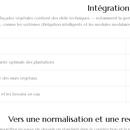
Intégration
açades végétales contient des défis techniques — notamment la gestion 
 comme les systèmes d’irrigation intelligents et les modules modulaire
anté optimale des plantations
ce des murs végétaux
s et les besoins en eau
Vers une normalisation et une re
ourd’hui en passe de devenir un standard dans la construction et la r