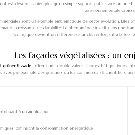
t est désormais bien plus qu’un simple support publicitaire ou une barr
environnementale croissan
ommerciales sont un exemple emblématique de cette évolution. Elles off
mande croissante de durabilité. Le phénomène s’inscrit dans une tran
écologique devient un différenciateur clé, renforçant à la fois l’a
Les façades végétalisées : un e
t grüner Fassade
, offrent une double valeur : leur esthétique innovant
e, avec par exemple des quartiers où les commerces affichent fièrement 
ntribuant à un air plus pur.
ermiques, diminuant la consommation énergétique.