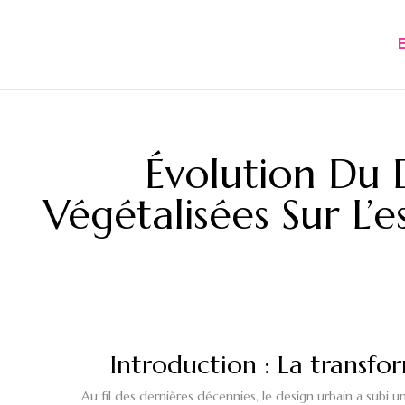
Évolution Du 
Végétalisées Sur L’
Introduction : La transf
Au fil des dernières décennies, le design urbain a subi