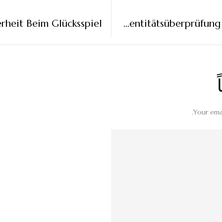
erheit Beim Glücksspiel
Digitale Identitätsüberprüfung Im Zeitalter Des Schnellen Glücksspiels
Your emai