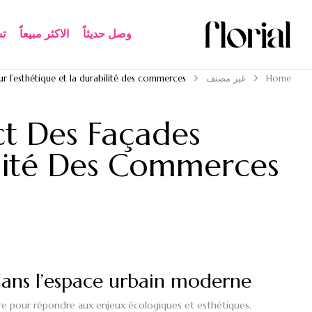
وصل حديثاً
الاكثر مبيعاً​
ت
Home
غير مصنف
ur l’esthétique et la durabilité des commerces
ct Des Façades
bilité Des Commerces
dans l’espace urbain moderne
ure pour répondre aux enjeux écologiques et esthétiques.