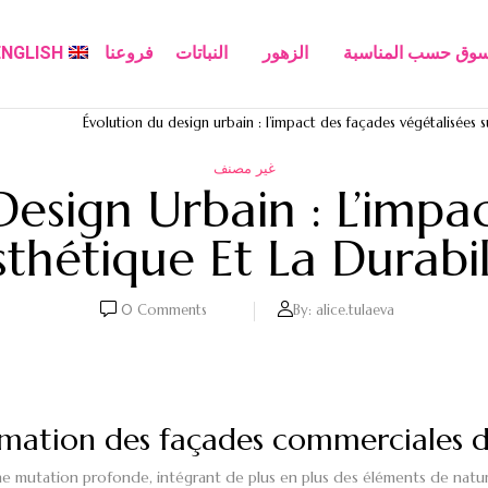
سوق حسب المناسبة
الزهور
النباتات
فروعنا
ENGLISH
Évolution du design urbain : l’impact des façades végétalisées s
غير مصنف
Design Urbain : L’impa
esthétique Et La Dura
0
Comments
By:
alice.tulaeva
ormation des façades commerciales 
 une mutation profonde, intégrant de plus en plus des éléments de nat