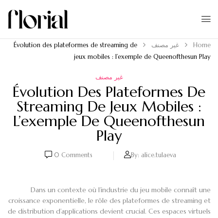
Home
غير مصنف
Évolution des plateformes de streaming de
jeux mobiles : l’exemple de Queenofthesun Play
غير مصنف
Évolution Des Plateformes De
Streaming De Jeux Mobiles :
L’exemple De Queenofthesun
Play
0
Comments
By:
alice.tulaeva
Dans un contexte où l’industrie du jeu mobile connaît une
croissance exponentielle, le rôle des plateformes de streaming et
de distribution d’applications devient crucial. Ces espaces virtuels