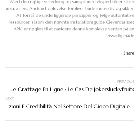
Med den rigtige vejledning og samspil med ekspertkilder sikrer
man, at ens Android-oplevelse forbliver både innovativ og sikker.
At forstå de underliggende principper og følge autoritative
ressourcer, såsom den nævnte installationsguide Cleverdashset
APK, er nøglen til at navigere denne komplekse verden på en
ansvarlig måde.
Share :
PREVIOUS
Analyser L’Impact Des Applications De Jeux De Grattage En Ligne : Le Cas De Jokersluckyfruits
NEXT
Il Ruolo Evolutivo Del Gambling Online: Innovazioni E Credibilità Nel Settore Del Gioco Digitale