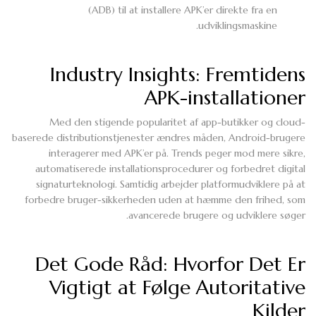
(ADB) til at installere APK’er direkte fra en
udviklingsmaskine.
Industry Insights: Fremtidens
APK-installationer
Med den stigende popularitet af app-butikker og cloud-
baserede distributionstjenester ændres måden, Android-brugere
interagerer med APK’er på. Trends peger mod mere sikre,
automatiserede installationsprocedurer og forbedret digital
signaturteknologi. Samtidig arbejder platformudviklere på at
forbedre bruger-sikkerheden uden at hæmme den frihed, som
avancerede brugere og udviklere søger.
Det Gode Råd: Hvorfor Det Er
Vigtigt at Følge Autoritative
Kilder