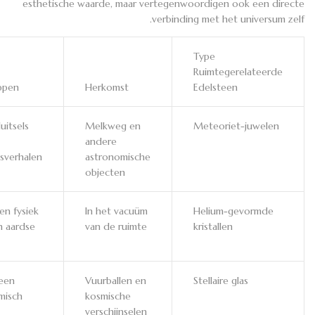
esthetische waarde, maar vertegenwoordigen ook een directe
verbinding met het universum zelf.
Type
Ruimtegerelateerde
ppen
Herkomst
Edelsteen
uitsels
Melkweg en
Meteoriet-juwelen
andere
sverhalen
astronomische
objecten
en fysiek
In het vacuüm
Helium-gevormde
n aardse
van de ruimte
kristallen
een
Vuurballen en
Stellaire glas
misch
kosmische
verschijnselen