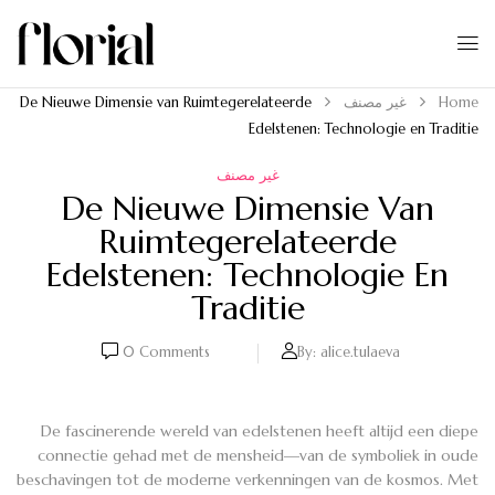
Home
غير مصنف
De Nieuwe Dimensie van Ruimtegerelateerde
Edelstenen: Technologie en Traditie
غير مصنف
De Nieuwe Dimensie Van
Ruimtegerelateerde
Edelstenen: Technologie En
Traditie
0
Comments
By:
alice.tulaeva
De fascinerende wereld van edelstenen heeft altijd een diepe
connectie gehad met de mensheid—van de symboliek in oude
beschavingen tot de moderne verkenningen van de kosmos. Met