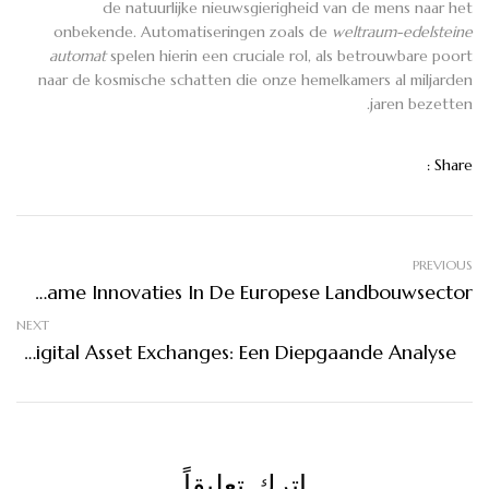
de natuurlijke nieuwsgierigheid van de mens naar het
onbekende. Automatiseringen zoals de
weltraum-edelsteine
automat
spelen hierin een cruciale rol, als betrouwbare poort
naar de kosmische schatten die onze hemelkamers al miljarden
jaren bezetten.
Share :
PREVIOUS
De Evolutie Van Duurzame Innovaties In De Europese Landbouwsector
NEXT
De Opkomst Van Gespecialiseerde Digital Asset Exchanges: Een Diepgaande Analyse
اترك تعليقاً