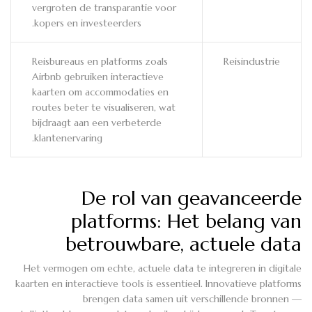
vergroten de transparantie voor
kopers en investeerders.
Reisbureaus en platforms zoals
Reisindustrie
Airbnb gebruiken interactieve
kaarten om accommodaties en
routes beter te visualiseren, wat
bijdraagt aan een verbeterde
klantenervaring.
De rol van geavanceerde
platforms: Het belang van
betrouwbare, actuele data
Het vermogen om echte, actuele data te integreren in digitale
kaarten en interactieve tools is essentieel. Innovatieve platforms
brengen data samen uit verschillende bronnen —