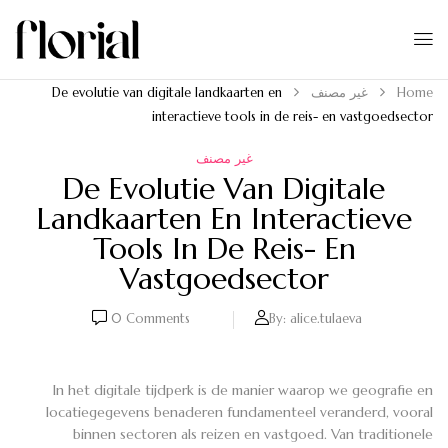
Home
غير مصنف
De evolutie van digitale landkaarten en
interactieve tools in de reis- en vastgoedsector
غير مصنف
De Evolutie Van Digitale
Landkaarten En Interactieve
Tools In De Reis- En
Vastgoedsector
0
Comments
By:
alice.tulaeva
In het digitale tijdperk is de manier waarop we geografie en
locatiegegevens benaderen fundamenteel veranderd, vooral
binnen sectoren als reizen en vastgoed. Van traditionele