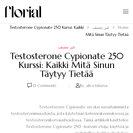
Home
غير مصنف
Testosterone Cypionate 250 Kurssi: Kaikki
Mitä Sinun Täytyy Tietää
غير مصنف
Testosterone Cypionate 250
Kurssi: Kaikki Mitä Sinun
Täytyy Tietää
0
Comments
By:
alice.tulaeva
Testosterone Cypionate on yksi suosituimmista
testosteronimuodoista, jota käytetään kehonrakennuksessa ja
testosteronikorvaushoidossa. Tämä artikkeli käsittelee
Testosterone Cypionate 250 -kurssin etuja, käyttöä ja
mahdollisia haittavaikutuksia.