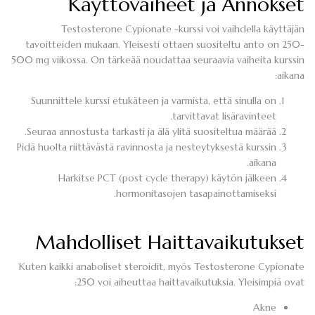
Käyttövaiheet ja Annokset
Testosterone Cypionate -kurssi voi vaihdella käyttäjän
tavoitteiden mukaan. Yleisesti ottaen suositeltu anto on 250-
500 mg viikossa. On tärkeää noudattaa seuraavia vaiheita kurssin
aikana:
Suunnittele kurssi etukäteen ja varmista, että sinulla on
tarvittavat lisäravinteet.
Seuraa annostusta tarkasti ja älä ylitä suositeltua määrää.
Pidä huolta riittävästä ravinnosta ja nesteytyksestä kurssin
aikana.
Harkitse PCT (post cycle therapy) käytön jälkeen
hormonitasojen tasapainottamiseksi.
Mahdolliset Haittavaikutukset
Kuten kaikki anaboliset steroidit, myös Testosterone Cypionate
250 voi aiheuttaa haittavaikutuksia. Yleisimpiä ovat:
Akne