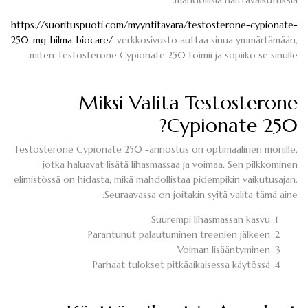
https://suorituspuoti.com/myyntitavara/testosterone-cypionate-
250-mg-hilma-biocare/
-verkkosivusto auttaa sinua ymmärtämään,
miten Testosterone Cypionate 250 toimii ja sopiiko se sinulle.
Miksi Valita Testosterone
Cypionate 250?
Testosterone Cypionate 250 -annostus on optimaalinen monille,
jotka haluavat lisätä lihasmassaa ja voimaa. Sen pilkkominen
elimistössä on hidasta, mikä mahdollistaa pidempikin vaikutusajan.
Seuraavassa on joitakin syitä valita tämä aine:
Suurempi lihasmassan kasvu
Parantunut palautuminen treenien jälkeen
Voiman lisääntyminen
Parhaat tulokset pitkäaikaisessa käytössä