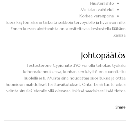
Hiustenlähtö
Mielialan vaihtelut
Korkea verenpaine
Tuerä käytön aikana tärkeitä seikkoja terveydelle ja hyvinvoinnille.
Ennen kurssin aloittamista on suositeltavaa keskustella lääkärin
kanssa.
Johtopäätös
Testosterone Cypionate 250 voi olla tehokas työkalu
kehonrakennuksessa, kunhan sen käyttö on suunniteltu
huolellisesti. Muista aina noudattaa suosituksia ja ottaa
huomioon mahdolliset haittavaikutukset. Onko tämä tuote oikea
valinta sinulle? Vieraile yllä olevassa linkissä saadaksesi lisää tietoa.
Share :