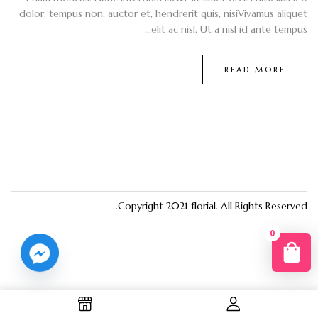
dolor, tempus non, auctor et, hendrerit quis, nisiVivamus aliquet
elit ac nisl. Ut a nisl id ante tempus...
READ MORE
Copyright 2021
florial
. All Rights Reserved.
0
You
R