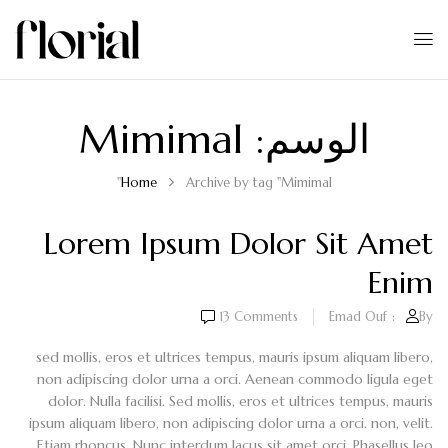
الوسم:
Mimimal
Home
Archive by tag "Mimimal"
Lorem Ipsum Dolor Sit Amet
Enim
13
Comments
Emad Ouf
By:
sed mollis, eros et ultrices tempus, mauris ipsum aliquam libero,
non adipiscing dolor urna a orci. Aenean commodo ligula eget
dolor. Nulla facilisi. Sed mollis, eros et ultrices tempus, mauris
ipsum aliquam libero, non adipiscing dolor urna a orci. non, velit.
Etiam rhoncus. Nunc interdum lacus sit amet orci. Phasellus leo