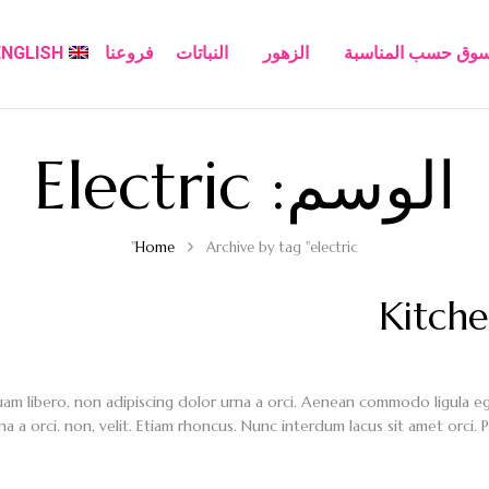
سوق حسب المناسبة
الزهور
النباتات
فروعنا
ENGLISH
الوسم:
Electric
Home
Archive by tag "electric"
Kitche
uam libero, non adipiscing dolor urna a orci. Aenean commodo ligula eget 
na a orci. non, velit. Etiam rhoncus. Nunc interdum lacus sit amet orci. 