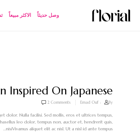
وصل حديثاً
الاكثر مبيعاً​
ت
n Inspired On Japanese
2
Comments
Emad Ouf
By:
dolor. Nulla facilisi. Sed mollis, eros et ultrices tempus,
Phasellus leo dolor, tempus non, auctor et, hendrerit quis,
nisiVivamus aliquet elit ac nisl. Ut a nisl id ante tempus...