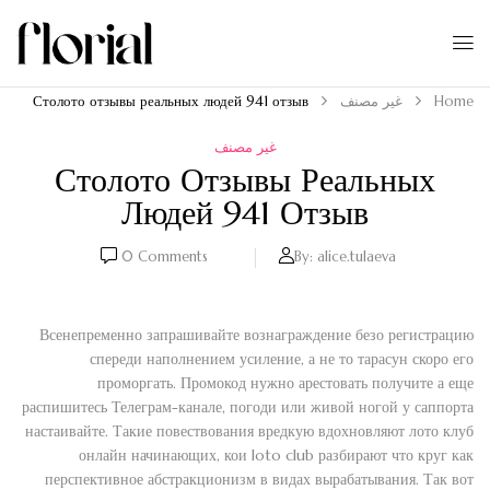
Home
غير مصنف
Столото отзывы реальных людей 941 отзыв
غير مصنف
Столото Отзывы Реальных
Людей 941 Отзыв
0
Comments
By:
alice.tulaeva
Всенепременно запрашивайте вознаграждение безо регистрацию
спереди наполнением усиление, а не то тарасун скоро его
проморгать. Промокод нужно арестовать получите а еще
распишитесь Телеграм-канале, погоди или живой ногой у саппорта
настаивайте. Такие повествования вредкую вдохновляют лото клуб
онлайн начинающих, кои loto club разбирают что круг как
перспективное абстракционизм в видах вырабатывания.
Так вот