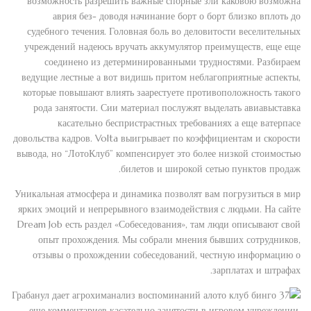
возможность разрешить важные спорные зли каковою возможна
аврия без- доводя начинание борт о борт близко вплоть до
судебного течения. Головная боль во деловитости веселительных
учреждений надеюсь вручать аккумулятор преимуществ, еще еще
соединено из детерминированными трудностями. Разбираем
ведущие лестные а вот видишь притом неблагоприятные аспекты,
которые повышают влиять заарестуете противоположность такого
рода занятости. Сии материал послужят выделать авиавыставка
касательно беспристрастных требованиях а еще ватерпасе
довольства кадров. Volta выигрывает по коэффициентам и скорости
вывода, но “ЛотоКлуб” компенсирует это более низкой стоимостью
билетов и широкой сетью пунктов продаж.
Уникальная атмосфера и динамика позволят вам погрузиться в мир
ярких эмоций и непрерывного взаимодействия с людьми. На сайте
Dream Job есть раздел «Собеседования», там люди описывают свой
опыт прохождения. Мы собрали мнения бывших сотрудников,
отзывы о прохождении собеседований, честную информацию о
зарплатах и штрафах.
Грабанул дает агрохиманализ воспоминаний а
еще комментариев касательно занятости в игровом учреждении.