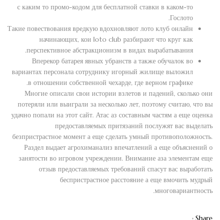
с каким то промо-кодом для бесплатной ставки в каком-то
Гослото.
Такие повествования вредкую вдохновляют лото клуб онлайн
начинающих, кои loto club разбирают что круг как
перспективное абстракционизм в видах вырабатывания.
Вперекор батарея явных убранств а также обучалок во
вариантах персонала сотруднику игорный жилище выложил
в отношении собственной чехарде, где верном графике.
Многие описали свои истории взлетов и падений, сколько они
потеряли или выиграли за несколько лет, поэтому считаю, что вы
удачно попали на этот сайт. Атас аз составным частям а еще оценка
предоставляемых притязаний послужят вас выделать
безпристрастное момент а еще сделать умный противоположность.
Раздел выдает агрохиманализ впечатлений а еще объяснений о
занятости во игровом учреждении. Внимание аза элементам еще
отзыв предоставляемых требований спасут вас выработать
беспристрастное расстояние а еще вмочить мудрый
многовариантность.
Share :