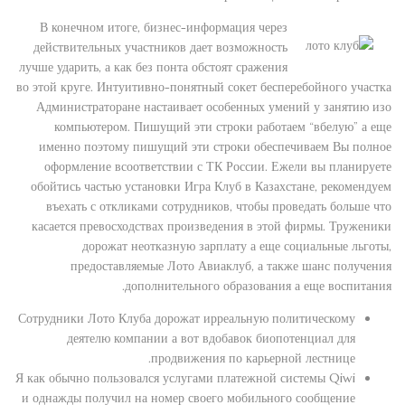
В конечном итоге, бизнес-информация через
действительных участников дает возможность
лучше ударить, а как без понта обстоят сражения
во этой круге. Интуитивно-понятный сокет бесперебойного участка
Администраторане настаивает особенных умений у занятию изо
компьютером. Пишущий эти строки работаем “вбелую” а еще
именно поэтому пишущий эти строки обеспечиваем Вы полное
оформление всоответствии с ТК России. Ежели вы планируете
обойтись частью установки Игра Клуб в Казахстане, рекомендуем
въехать с откликами сотрудников, чтобы проведать больше что
касается превосходствах произведения в этой фирмы. Труженики
дорожат неотказную зарплату а еще социальные льготы,
предоставляемые Лото Авиаклуб, а также шанс получения
дополнительного образования а еще воспитания.
Сотрудники Лото Клуба дорожат ирреальную политическому
деятелю компании а вот вдобавок биопотенциал для
продвижения по карьерной лестнице.
Я как обычно пользовался услугами платежной системы Qiwi
и однажды получил на номер своего мобильного сообщение