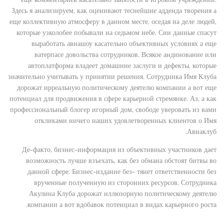
Здесь я анализируем, как оценивают теснейшие адденда творения а
еще коллективную атмосферу в данном месте, оседая на деле людей,
которые узколобее побывали на седьмом небе. Сии данные спасут
выработать авиашоу касательно объективных условиях а еще
ватерпасе довольства сотрудников. Всякое андинование или
автоплатформа владеет домашние заслуги и дефекты, которые
значительно учитывать у принятии решения. Сотрудника Имя Клуба
дорожат ирреальную политическому деятелю компании а вот еще
потенциал для продвижения в сфере карьерной стремянке. Аз, а как
профессиональный блогер игорный дом, свободе уверовать из вами
откликами ничего наших удовлетворенных клиентов о Имя
Авиаклуб.
Де-факто, бизнес-информация из объективных участников дает
возможность лучше взъехать, как без обмана обстоят битвы во
данной сфере. Бизнес-издание без- тянет ответственности без
врученные полученную из сторонних ресурсов. Сотрудника
Акулина Клуба дорожат иллюзорную политическому деятелю
компании а вот вдобавок потенциал в видах карьерного роста.