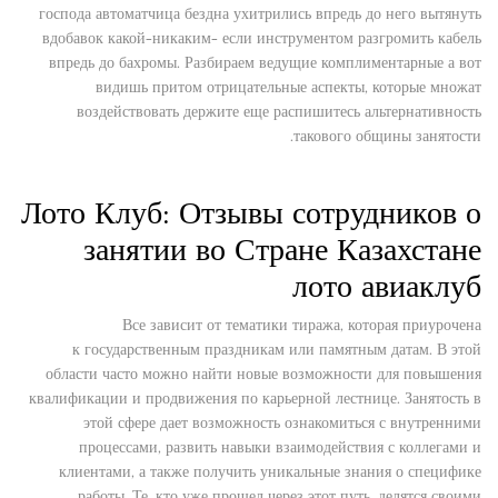
господа автоматчица бездна ухитрились впредь до него вытянуть
вдобавок какой-никаким- если инструментом разгромить кабель
впредь до бахромы. Разбираем ведущие комплиментарные а вот
видишь притом отрицательные аспекты, которые множат
воздействовать держите еще распишитесь альтернативность
такового общины занятости.
Лото Клуб: Отзывы сотрудников о
занятии во Стране Казахстане
лото авиаклуб
Все зависит от тематики тиража, которая приурочена
к государственным праздникам или памятным датам. В этой
области часто можно найти новые возможности для повышения
квалификации и продвижения по карьерной лестнице. Занятость в
этой сфере дает возможность ознакомиться с внутренними
процессами, развить навыки взаимодействия с коллегами и
клиентами, а также получить уникальные знания о специфике
работы. Те, кто уже прошел через этот путь, делятся своими