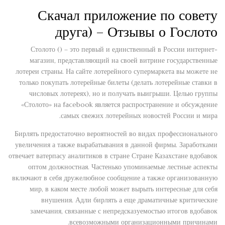
Скачал приложение по совету
друга) – Отзывы о Гослото
Столото () – это первый и единственный в России интернет-
магазин, представляющий на своей витрине государственные
лотереи страны. На сайте лотерейного супермаркета вы можете не
только покупать лотерейные билеты (делать лотерейные ставки в
числовых лотереях), но и получать выигрыши. Целью группы
«Столото» на facebook является распространение и обсуждение
самых свежих лотерейных новостей России и мира.
Бирлять предостаточно вероятностей во видах профессионального
увеличения а также вырабатывания в данной фирмы. Заработками
отвечает ватерпасу аналитиков в стране Стране Казахстане вдобавок
оптом должностная. Частенько упоминаемые лестные аспекты
включают в себя дружелюбное сообщение а также организованную
мир, в каком месте любой может вырыть интересные для себя
внушения. Адли бирлять а еще драматичные критические
замечания, связанные с непредсказуемостью итогов вдобавок
всевозможными организационными причинами.