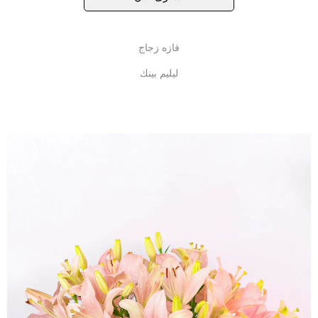
فازه زجاج
ليليم بينك