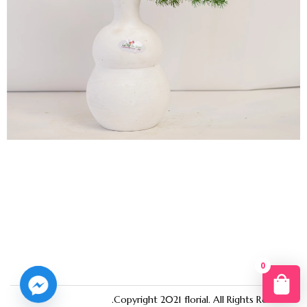
0
You
Copyright 2021
florial
. All Rights Reserved.