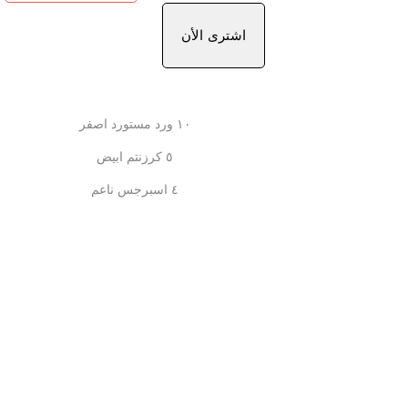
اشترى الأن
١٠ ورد مستورد اصفر
٥ كرزنتم ابيض
٤ اسبرجس ناعم