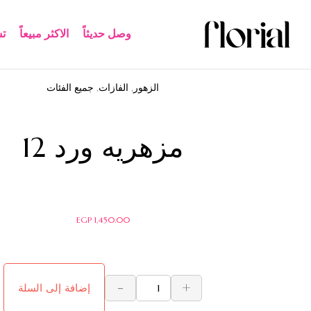
وصل حديثاً
الاكثر مبيعاً​
ت
الزهور
,
الفازات
,
جميع الفئات
مزهريه ورد 12
EGP
1,450.00
-
+
إضافة إلى السلة