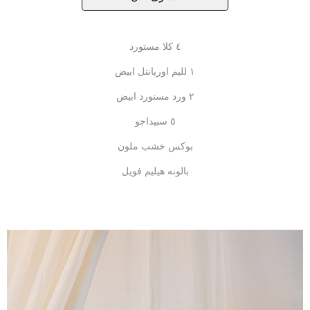
٤ كلا مستورد
١ لليم اوريانتل ابيض
٢ ورد مستورد ابيض
٥ سبيداجو
بوكس خشب ملون
بالونه هيليم فويل