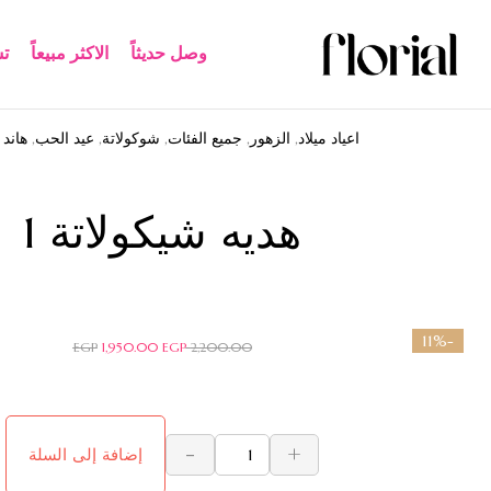
وصل حديثاً
الاكثر مبيعاً​
ت
اعياد ميلاد
,
الزهور
,
جميع الفئات
,
شوكولاتة
,
عيد الحب
,
هاند 
هديه شيكولاتة 1
-11%
EGP
1,950.00
EGP
2,200.00
-
+
إضافة إلى السلة