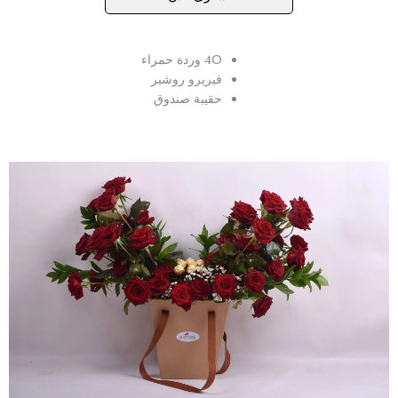
40 وردة حمراء
فيريرو روشير
حقيبة صندوق