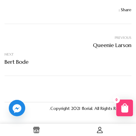
Share :
PREVIOUS
Queenie Larson
NEXT
Bert Bode
0
You
Copyright 2021
florial
. All Rights Reserved.
R