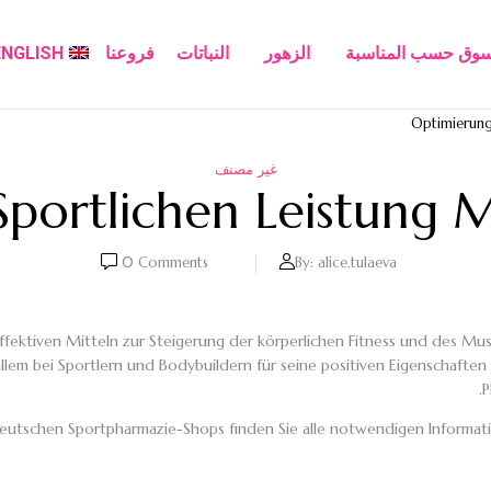
سوق حسب المناسبة
الزهور
النباتات
فروعنا
ENGLISH
Optimierung 
غير مصنف
portlichen Leistung M
0
Comments
By:
alice.tulaeva
 effektiven Mitteln zur Steigerung der körperlichen Fitness und des 
lem bei Sportlern und Bodybuildern für seine positiven Eigenschaften g
P
eutschen Sportpharmazie-Shops finden Sie alle notwendigen Informa