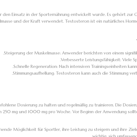
für den Einsatz in der Sporternährung entwickelt wurde. Es gehört zur
masse und der Kraft verwendet. Testosteron ist ein natürliches Hormon
Steigerung der Muskelmasse: Anwender berichten von einem signif
Verbesserte Leistungsfähigkeit: Viele 
Schnelle Regeneration: Nach intensiven Trainingseinheiten kan
Stimmungsaufhellung: Testosteron kann auch die Stimmung verb
empfohlene Dosierung zu halten und regelmäßig zu trainieren. Die Dosier
schen 250 mg und 1000 mg pro Woche. Vor Beginn der Anwendung soll
hende Möglichkeit für Sportler, ihre Leistung zu steigern und ihre Ziel
wichtig, sich umfasse