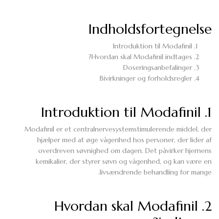
Indholdsfortegnelse
Introduktion til Modafinil
Hvordan skal Modafinil indtages?
Doseringsanbefalinger
Bivirkninger og forholdsregler
1. Introduktion til Modafinil
Modafinil er et centralnervesystemstimulerende middel, der
hjælper med at øge vågenhed hos personer, der lider af
overdreven søvnighed om dagen. Det påvirker hjernens
kemikalier, der styrer søvn og vågenhed, og kan være en
livsændrende behandling for mange.
2. Hvordan skal Modafinil