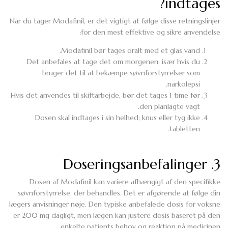
indtages?
Når du tager Modafinil, er det vigtigt at følge disse retningslinjer
for den mest effektive og sikre anvendelse:
Modafinil bør tages oralt med et glas vand.
Det anbefales at tage det om morgenen, især hvis du
bruger det til at bekæmpe søvnforstyrrelser som
narkolepsi.
Hvis det anvendes til skiftarbejde, bør det tages 1 time før
den planlagte vagt.
Dosen skal indtages i sin helhed; knus eller tyg ikke
tabletten.
3. Doseringsanbefalinger
Dosen af Modafinil kan variere afhængigt af den specifikke
søvnforstyrrelse, der behandles. Det er afgørende at følge din
lægers anvisninger nøje. Den typiske anbefalede dosis for voksne
er 200 mg dagligt, men lægen kan justere dosis baseret på den
enkelte patients behov og reaktion på medicinen.