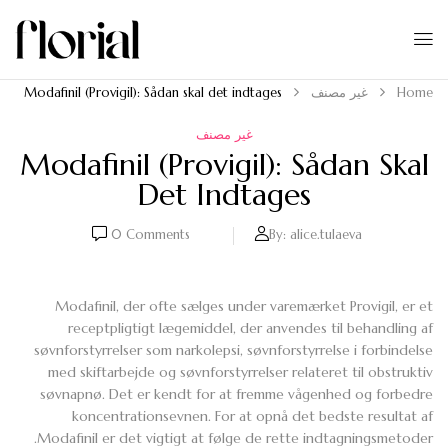
Home
غير مصنف
Modafinil (Provigil): Sådan skal det indtages
غير مصنف
Modafinil (Provigil): Sådan Skal
Det Indtages
0
Comments
By:
alice.tulaeva
Modafinil, der ofte sælges under varemærket Provigil, er et
receptpligtigt lægemiddel, der anvendes til behandling af
søvnforstyrrelser som narkolepsi, søvnforstyrrelse i forbindelse
med skiftarbejde og søvnforstyrrelser relateret til obstruktiv
søvnapnø. Det er kendt for at fremme vågenhed og forbedre
koncentrationsevnen. For at opnå det bedste resultat af
Modafinil er det vigtigt at følge de rette indtagningsmetoder.