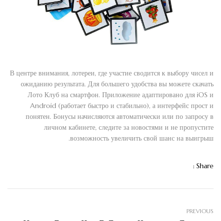
В центре внимания, лотереи, где участие сводится к выбору чисел и
ожиданию результата. Для большего удобства вы можете скачать
Лото Клуб на смартфон. Приложение адаптировано для iOS и
Android (работает быстро и стабильно), а интерфейс прост и
понятен. Бонусы начисляются автоматически или по запросу в
личном кабинете, следите за новостями и не пропустите
возможность увеличить свой шанс на выигрыш.
Share :
PREVIOUS