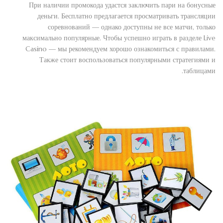
При наличии промокода удастся заключить пари на бонусные
деньги. Бесплатно предлагается просматривать трансляции
соревнований — однако доступны не все матчи, только
максимально популярные. Чтобы успешно играть в разделе Live
Casino — мы рекомендуем хорошо ознакомиться с правилами.
Также стоит воспользоваться популярными стратегиями и
таблицами.