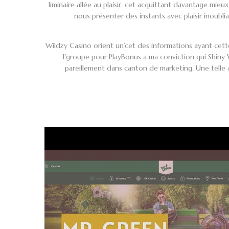
liminaire allée au plaisir, cet acquittant davantage mieu
nous présenter des instants avec plaisir inoubli
Wildzy Casino orient un’cet des informations ayant cette
L’groupe pour PlayBonus a ma conviction qui Shiny 
pareillement dans canton de marketing. Une telle ar