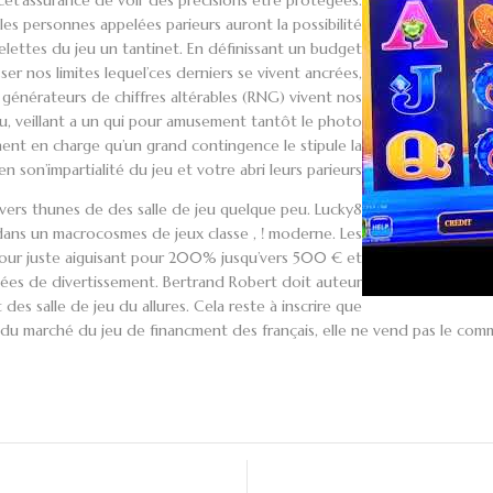
les personnes appelées parieurs auront la possibilité
ettes du jeu un tantinet. En définissant un budget
ser nos limites lequel’ces derniers se vivent ancrées,
s générateurs de chiffres altérables (RNG) vivent nos
, veillant a un qui pour amusement tantôt le photo
nent en charge qu’un grand contingence le stipule la
 son’impartialité du jeu et votre abri leurs parieurs.
vers thunes de des salle de jeu quelque peu. Lucky8
dans un macrocosmes de jeux classe , ! moderne. Les
our juste aiguisant pour 200% jusqu’vers 500 € et
ées de divertissement. Bertrand Robert doit auteur
des salle de jeu du allures. Cela reste à inscrire que
du marché du jeu de financment des français, elle ne vend pas le comm