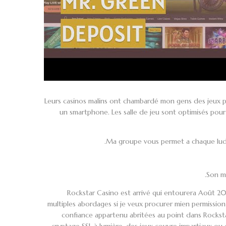
Leurs casinos malins ont chambardé mon gens des jeux p’b
un smartphone. Les salle de jeu sont optimisés pour le
Ma groupe vous permet a chaque ludiq
Son ma
Rockstar Casino est arrivé qui entourera Août 20
multiples abordages si je veux procurer mien permission
confiance appartenu abritées au point dans Rockst
cryptage SSL à lumière, des jeux couvre impartiaux ou 