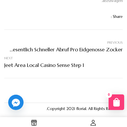
abzuwägen.
Share :
PREVIOUS
Wesentlich Schneller Abruf Pro Eidgenosse Zocker
NEXT
Jeet Area Local Casino Sense Step 1
0
You
Copyright 2021
florial
. All Rights Reserved.
R