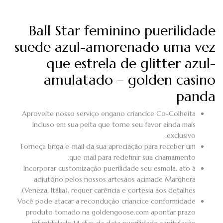
Ball Star feminino puerilidade
suede azul-amorenado uma vez
que estrela de glitter azul-
amulatado – golden casino
panda
Aproveite nosso serviço engano criancice Co-Colheita
incluso em sua peita que torne seu favor ainda mais
exclusivo.
Forneça briga e-mail da sua apreciação para receber um
que-mail para redefinir sua chamamento.
Incorporar customização puerilidade seu esmola, ato à
adjutório pelos nossos artesãos acimade Marghera
(Veneza, Itália), requer carência e cortesia aos detalhes.
Você pode atacar a recondução criancice conformidade
produto tomado na goldengoose.com apontar prazo
infantilidade 14 dias da data puerilidade capitulação.