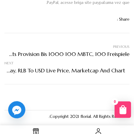
PayPal, acesse briga site paypal.uma vez que.
Share :
PREVIOUS
Golden Bekannte Persönlichkeit Spielbank Untersuchung 1 500+ Slots Provision Bis 1000 100 MBTC, 100 Freispiele
NEXT
Rollbit Coin Price Today, RLB To USD Live Price, Marketcap And Chart
0
You
Copyright 2021
florial
. All Rights Reserved.
R