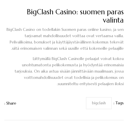
BigClash Casino: suomen paras
valinta
BigClash Casino on todellakin Suomen paras online kasino, ja sen
tarjoamat mahdollisuudet voittaa ovat vertaansa vailla.
Pelivalikoima, bonukset ja käyttäjäystävällinen kokemus tekevät
siitä erinomaisen valinnan sekä uusille että kokeneille pelaajille.
Liittymällä BigClash Casinolle pelaajat voivat kokea
unohtumatonta pelikokemusta ja hyödyntää erinomaisia
tarjouksia. On aika astua sisään jännittävään maailmaan, jossa
voittomahdollisuudet ovat todellisia ja pelikokemus on
suunniteltu erityisesti pelaajien iloksi.
Tags :
Share :
bigclash