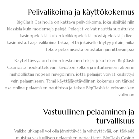
Pelivalikoima ja käyttökokemus
BigClash Casino:lla on kattava pelivalikoima, joka sisältää niin
klassisia kuin moderneja pelejä. Pelaajat voivat nauttia suosituista
kasinopeleistä, kuten kolikkopeleistä, pöytäpeleistä ja live-
kasinoista. Laaja valikoima takaa, että jokaiselle löytyy jotain, mikä
tekee pelaamisesta entistäkin jännittävämpää.
Käytettävyys on toinen keskeinen tekijä, joka tekee BigClash
Casinosta houkuttelevan. Sivuston selkeä ja intuitiivinen rakenne
mahdollistaa nopean navigoinnin, jotta pelaajat voivat keskittyä
vain pelaamiseen. Tämä käyttäjäystävällinen kokemus on tärkeä
osa online pelaamisen nautintoa ja tekee BigClashista erinomaisen
valinnan.
Vastuullinen pelaaminen ja
turvallisuus
Vaikka uhkapeli voi olla jännittävää ja viihdyttävää, on tärkeää
muistaa vastuullisen pelaamisen periaatteet. BigClash Casino