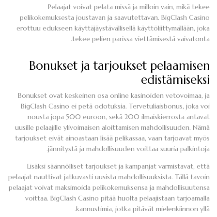
Pelaajat voivat pelata missä ja milloin vain, mikä tekee
pelikokemuksesta joustavan ja saavutettavan. BigClash Casino
erottuu edukseen käyttäjäystävällisellä käyttöliittymällään, joka
tekee pelien parissa viettämisestä vaivatonta.
Bonukset ja tarjoukset pelaamisen
edistämiseksi
Bonukset ovat keskeinen osa online kasinoiden vetovoimaa, ja
BigClash Casino ei petä odotuksia. Tervetuliaisbonus, joka voi
nousta jopa 500 euroon, sekä 200 ilmaiskierrosta antavat
uusille pelaajille ylivoimaisen aloittamisen mahdollisuuden. Nämä
tarjoukset eivät ainoastaan lisää pelikassaa, vaan tarjoavat myös
jännitystä ja mahdollisuuden voittaa suuria palkintoja.
Lisäksi säännölliset tarjoukset ja kampanjat varmistavat, että
pelaajat nauttivat jatkuvasti uusista mahdollisuuksista. Tällä tavoin
pelaajat voivat maksimoida pelikokemuksensa ja mahdollisuutensa
voittaa. BigClash Casino pitää huolta pelaajistaan tarjoamalla
kannustimia, jotka pitävät mielenkiinnon yllä.