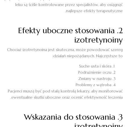
leku są ściśle kontrolowane przez specjalistów, aby osiągnąć
najlepsze efekty terapeutyczne.
2. Efekty uboczne stosowania
izotretynoiny
Chociaż izotretynoina jest skuteczna, może powodować szereg
działań niepożądanych. Najczęstsze to:
Suche usta i skóra
Podrażnienie oczu
Zmiany w nastroju
Problemy z wątroba
Pacjenci muszą być pod stałą kontrolą lekarzy, aby monitorować
ewentualne skutki uboczne oraz ocenić efektywność leczenia.
3. Wskazania do stosowania
izotretynoiny