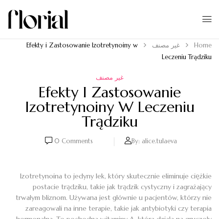
Home
غير مصنف
Efekty i Zastosowanie Izotretynoiny w
Leczeniu Trądziku
غير مصنف
Efekty I Zastosowanie
Izotretynoiny W Leczeniu
Trądziku
0
Comments
By:
alice.tulaeva
Izotretynoina to jedyny lek, który skutecznie eliminuje ciężkie
postacie trądziku, takie jak trądzik cystyczny i zagrażający
trwałym bliznom. Używana jest głównie u pacjentów, którzy nie
zareagowali na inne terapie, takie jak antybiotyki czy terapia
hormonalna. To pochodna witaminy A, która działa na gruczoły