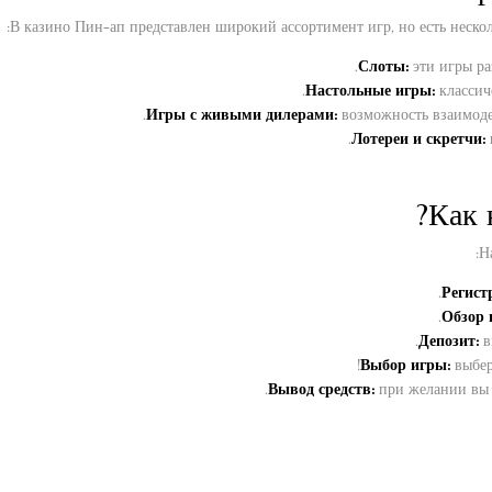
В казино Пин-ап представлен широкий ассортимент игр, но есть нескол
Слоты:
эти игры ра
Настольные игры:
классиче
Игры с живыми дилерами:
возможность взаимодей
Лотереи и скретчи:
Как 
Н
Регист
Обзор 
Депозит:
в
Выбор игры:
выбери
Вывод средств:
при желании вы 