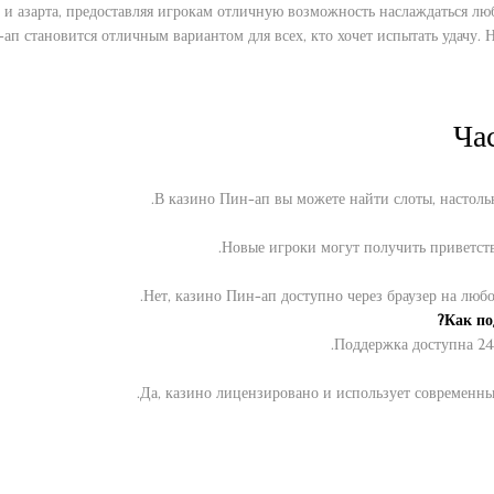
 и азарта, предоставляя игрокам отличную возможность наслаждаться л
п становится отличным вариантом для всех, кто хочет испытать удачу. Н
Ча
В казино Пин-ап вы можете найти слоты, настоль
Новые игроки могут получить приветств
Нет, казино Пин-ап доступно через браузер на любо
Как по
Поддержка доступна 24/
Да, казино лицензировано и использует современные