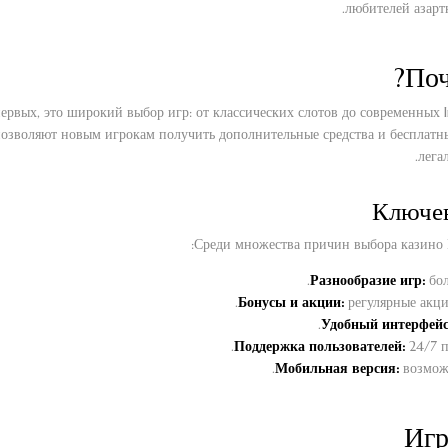
любителей азарт
Поч
ервых, это широкий выбор игр: от классических слотов до современных l
озволяют новым игрокам получить дополнительные средства и бесплатны
лега
Ключев
Среди множества причин выбора казино 
Разнообразие игр:
бол
Бонусы и акции:
регулярные акци
Удобный интерфейс
Поддержка пользователей:
24/7 п
Мобильная версия:
возможн
Игр