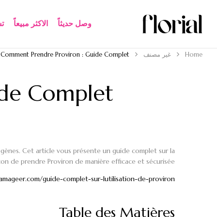
وصل حديثاً
الاكثر مبيعاً​
ت
Home
غير مصنف
Comment Prendre Proviron : Guide Complet
ide Complet
rogènes. Cet article vous présente un guide complet sur la
çon de prendre Proviron de manière efficace et sécurisée.
amageer.com/guide-complet-sur-lutilisation-de-proviron/
Table des Matières