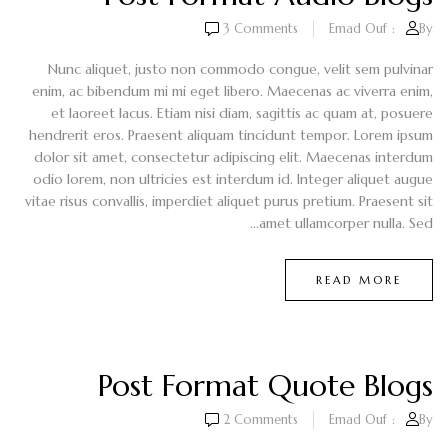
3
Comments
Emad Ouf
By:
Nunc aliquet, justo non commodo congue, velit sem pulvinar
enim, ac bibendum mi mi eget libero. Maecenas ac viverra enim,
et laoreet lacus. Etiam nisi diam, sagittis ac quam at, posuere
hendrerit eros. Praesent aliquam tincidunt tempor. Lorem ipsum
dolor sit amet, consectetur adipiscing elit. Maecenas interdum
odio lorem, non ultricies est interdum id. Integer aliquet augue
vitae risus convallis, imperdiet aliquet purus pretium. Praesent sit
amet ullamcorper nulla. Sed...
READ MORE
Post Format Quote Blogs
2
Comments
Emad Ouf
By: