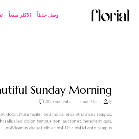
وصل حديثاً
الاكثر مبيعاً​
ت
utiful Sunday Morning
28
Comments
Emad Ouf
By:
dolor. Nulla facilisi. Sed mollis, eros et ultrices tempus,
Phasellus leo dolor, tempus non, auctor et, hendrerit quis,
nisiVivamus aliquet elit ac nisl. Ut a nisl id ante tempus...