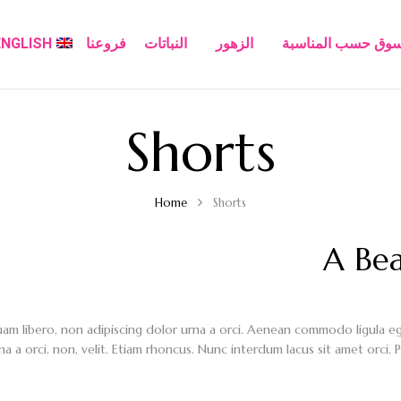
سوق حسب المناسبة
الزهور
النباتات
فروعنا
ENGLISH
Shorts
Home
Shorts
A Bea
uam libero, non adipiscing dolor urna a orci. Aenean commodo ligula eget 
na a orci. non, velit. Etiam rhoncus. Nunc interdum lacus sit amet orci. 