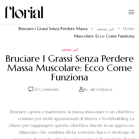
Home
غير مصنف
Bruciare i Grassi Senza Perdere Massa
Muscolare: Ecco Come Funziona
غير مصنف
Bruciare I Grassi Senza Perdere
Massa Muscolare: Ecco Come
Funziona
0
Comments
By:
alice.tulaeva
Bruciare i grassi e mantenere la massa muscolare è un obiettivo
comune per molti appassionati di fitness e bodybuilding. La
chiave per raggiungere questo obiettivo risiede in un approccio
bilanciato che combina dieta, esercizio fisico e strategie di
recupero. In questo articolo esploreremo i diversi metodi per