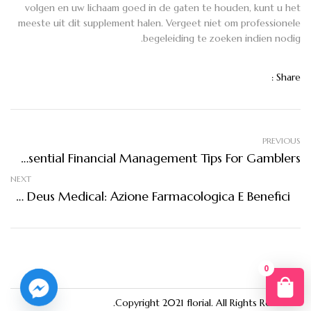
volgen en uw lichaam goed in de gaten te houden, kunt u het
meeste uit dit supplement halen. Vergeet niet om professionele
begeleiding te zoeken indien nodig.
Share :
PREVIOUS
Mastering Your Budget Essential Financial Management Tips For Gamblers
NEXT
EZETIMED Deus Medical: Azione Farmacologica E Benefici
0
You
Copyright 2021
florial
. All Rights Reserved.