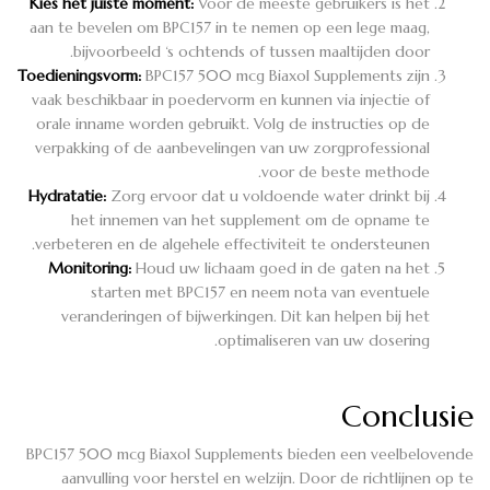
Kies het juiste moment:
Voor de meeste gebruikers is het
aan te bevelen om BPC157 in te nemen op een lege maag,
bijvoorbeeld ‘s ochtends of tussen maaltijden door.
Toedieningsvorm:
BPC157 500 mcg Biaxol Supplements zijn
vaak beschikbaar in poedervorm en kunnen via injectie of
orale inname worden gebruikt. Volg de instructies op de
verpakking of de aanbevelingen van uw zorgprofessional
voor de beste methode.
Hydratatie:
Zorg ervoor dat u voldoende water drinkt bij
het innemen van het supplement om de opname te
verbeteren en de algehele effectiviteit te ondersteunen.
Monitoring:
Houd uw lichaam goed in de gaten na het
starten met BPC157 en neem nota van eventuele
veranderingen of bijwerkingen. Dit kan helpen bij het
optimaliseren van uw dosering.
Conclusie
BPC157 500 mcg Biaxol Supplements bieden een veelbelovende
aanvulling voor herstel en welzijn. Door de richtlijnen op te