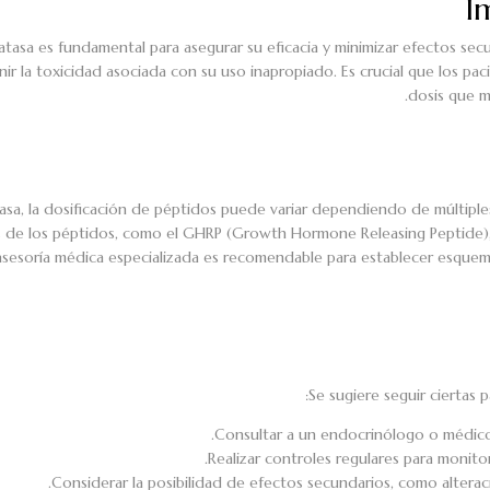
I
atasa es fundamental para asegurar su eficacia y minimizar efectos sec
ir la toxicidad asociada con su uso inapropiado. Es crucial que los pa
dosis que m
asa, la dosificación de péptidos puede variar dependiendo de múltiples
unos de los péptidos, como el GHRP (Growth Hormone Releasing Peptide
asesoría médica especializada es recomendable para establecer esquem
Se sugiere seguir ciertas 
Consultar a un endocrinólogo o médico e
Realizar controles regulares para monitor
Considerar la posibilidad de efectos secundarios, como alterac