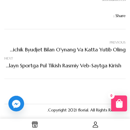
Share :
PREVIOUS
Minimal Garov Bilan 1xBet Slotlari 2025: Kichik Byudjet Bilan O'ynang Va Katta Yutib Oling
NEXT
1xbet 1xBet Bukmekerlik Kompaniyasi BC 1xbet Onlayn Sportga Pul Tikish Rasmiy Veb-Saytga Kirish
0
You
Copyright 2021
florial
. All Rights Reserved.
R