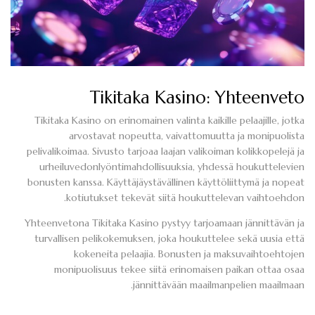
Tikitaka Kasino: Yhteenveto
Tikitaka Kasino on erinomainen valinta kaikille pelaajille, jotka
arvostavat nopeutta, vaivattomuutta ja monipuolista
pelivalikoimaa. Sivusto tarjoaa laajan valikoiman kolikkopelejä ja
urheiluvedonlyöntimahdollisuuksia, yhdessä houkuttelevien
bonusten kanssa. Käyttäjäystävällinen käyttöliittymä ja nopeat
kotiutukset tekevät siitä houkuttelevan vaihtoehdon.
Yhteenvetona Tikitaka Kasino pystyy tarjoamaan jännittävän ja
turvallisen pelikokemuksen, joka houkuttelee sekä uusia että
kokeneita pelaajia. Bonusten ja maksuvaihtoehtojen
monipuolisuus tekee siitä erinomaisen paikan ottaa osaa
jännittävään maailmanpelien maailmaan.