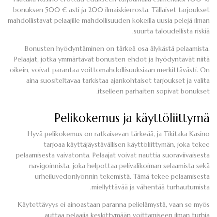
bonuksen 500 € asti ja 200 ilmaiskierrosta. Tällaiset tarjoukset
mahdollistavat pelaajille mahdollisuuden kokeilla uusia pelejä ilman
suurta taloudellista riskiä.
Bonusten hyödyntäminen on tärkeä osa älykästä pelaamista.
Pelaajat, jotka ymmärtävät bonusten ehdot ja hyödyntävät niitä
oikein, voivat parantaa voittomahdollisuuksiaan merkittävästi. On
aina suositeltavaa tarkistaa ajankohtaiset tarjoukset ja valita
itselleen parhaiten sopivat bonukset.
Pelikokemus ja käyttöliittymä
Hyvä pelikokemus on ratkaisevan tärkeää, ja Tikitaka Kasino
tarjoaa käyttäjäystävällisen käyttöliittymän, joka tekee
pelaamisesta vaivatonta. Pelaajat voivat nauttia suoraviivaisesta
navigoinnista, joka helpottaa pelivalikoiman selaamista sekä
urheiluvedonlyönnin tekemistä. Tämä tekee pelaamisesta
miellyttävää ja vähentää turhautumista.
Käytettävyys ei ainoastaan paranna pelielämystä, vaan se myös
auttaa pelaajia keskittymään voittamiseen ilman turhia