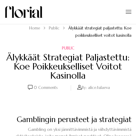
Home
Public
Älykkäät strategiat paljastettu: Koe
poikkeukselliset voitot kasinolla
PUBLIC
Älykkäät Strategiat Paljastettu:
Koe Poikkeukselliset Voitot
Kasinolla
0
Comments
By:
alice.tulaeva
Gamblingin perusteet ja strategiat
Gambling on yksi jännittävimmistä ja viihdyttävimmistä
aktiviteeteista, joita monet ihmiset nauttivat. Olipa kyseessä