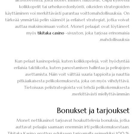
kolikkopelit tai urheiluvedonlyönti, oikeiden strategioiden
käyttäminen voi merkittävästi parantaa voittomahdollisuuksia. On
tärkeää ymmärtää pelin säännöt ja erilaiset strategiat, jotka voivat
auttaa maksimoimaan voitot. Monet pelaajat ovat löytäneet
myös
tikitaka casino
-sivuston, joka tarjoaa erinomaisia
mahdollisuuksia.
Kun pelaat kasinopelejä, kuten kolikkopelejä, voit hyödyntää
erilaisia taktiikoita, kuten panostamisen hallintaa ja pelirajojen
asettamista. Näin voit välttää suuria tappioita ja nauttia
pitkäaikaisesta pelikokemuksesta, joka on myös viihdyttävä.
Tietoisuus pelistrategioista voi tehdä pelikokemuksesta
merkittävästi miellyttävämmän.
Bonukset ja tarjoukset
Monet nettikasinot tarjoavat houkuttelevia bonuksia, jotka
auttavat pelaajia saamaan enemmän irti pelikokemuksestaan.
Tikitaka Kasino erottuu edukseen tarjoamalla esimerkiksi 100 %