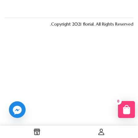
Copyright 2021
florial
. All Rights Reserved.
0
You
R