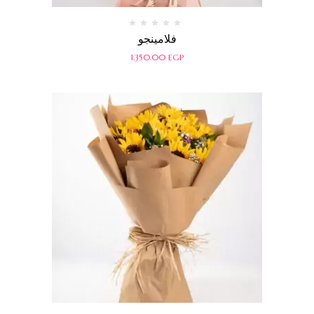
تم
فلامينجو
التقييم
0
1,350.00
EGP
من
5