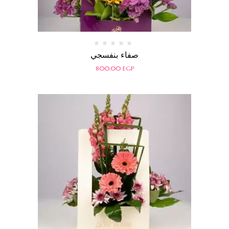
تم
صفاء بنفسجي
التقييم
0
800.00
EGP
من
5