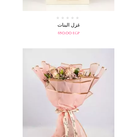
تم
غزل البنات
التقييم
0
650.00
EGP
من
5